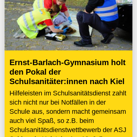
Ernst-Barlach-Gymnasium holt
den Pokal der
Schulsanitäter:innen nach Kiel
Hilfeleisten im Schulsanitätsdienst zahlt
sich nicht nur bei Notfällen in der
Schule aus, sondern macht gemeinsam
auch viel Spaß, so z.B. beim
Schulsanitätsdienstwettbewerb der ASJ