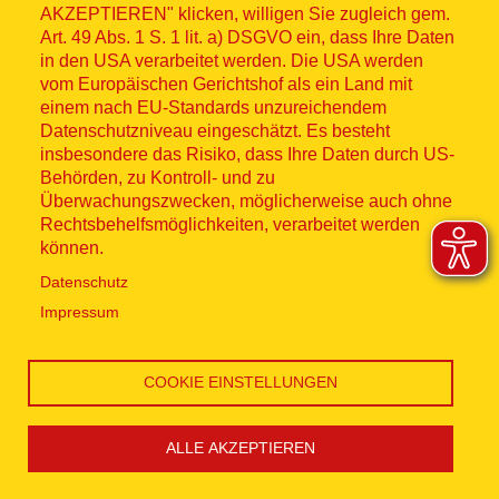
Impressum
AKZEPTIEREN" klicken, willigen Sie zugleich gem.
Art. 49 Abs. 1 S. 1 lit. a) DSGVO ein, dass Ihre Daten
Datenschutz
in den USA verarbeitet werden. Die USA werden
vom Europäischen Gerichtshof als ein Land mit
Kontakt
einem nach EU-Standards unzureichendem
Datenschutzniveau eingeschätzt. Es besteht
insbesondere das Risiko, dass Ihre Daten durch US-
Hinweisgebersystem
Behörden, zu Kontroll- und zu
Überwachungszwecken, möglicherweise auch ohne
Lieferkette
Rechtsbehelfsmöglichkeiten, verarbeitet werden
können.
Widerruf
Datenschutz
Impressum
Social Media
COOKIE EINSTELLUNGEN
ALLE AKZEPTIEREN
Cookie Einstellungen