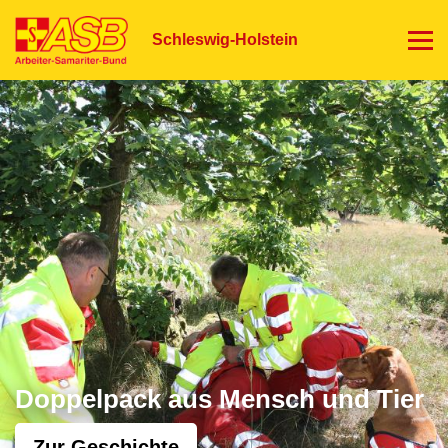
Direkt
zum
Schleswig-Holstein
Inhalt
Doppelpack aus Mensch und Tier
Zur Geschichte