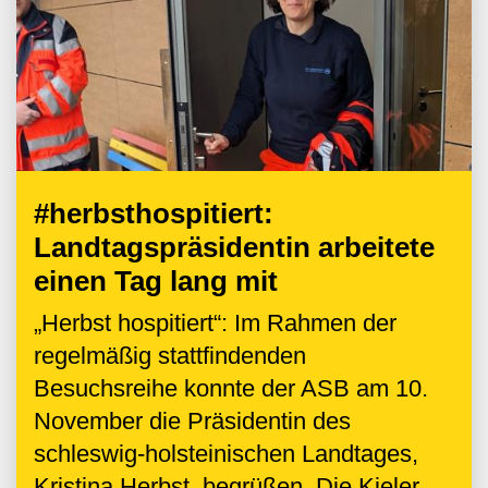
#herbsthospitiert:
Landtagspräsidentin arbeitete
einen Tag lang mit
„Herbst hospitiert“: Im Rahmen der
regelmäßig stattfindenden
Besuchsreihe konnte der ASB am 10.
November die Präsidentin des
schleswig-holsteinischen Landtages,
Kristina Herbst, begrüßen. Die Kieler