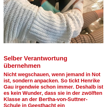
Selber Verantwortung
übernehmen
Nicht wegschauen, wenn jemand in Not
ist, sondern anpacken. So tickt Henrike
Gau irgendwie schon immer. Deshalb ist
es kein Wunder, dass sie in der zwölften
Klasse an der Bertha-von-Suttner-
Schule in Geesthacht ein