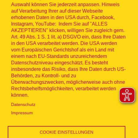
Auswahl können Sie jederzeit anpassen. Hinweis
© ASB 2026
auf Verarbeitung Ihrer auf dieser Webseite
Fußzeilenmenü
erhobenen Daten in den USA durch, Facebook,
Impressum
Instagram, YouTube: Indem Sie auf "ALLES
AKZEPTIEREN" klicken, willigen Sie zugleich gem.
Datenschutz
Art. 49 Abs. 1 S. 1 lit. a) DSGVO ein, dass Ihre Daten
in den USA verarbeitet werden. Die USA werden
Kontakt
vom Europäischen Gerichtshof als ein Land mit
einem nach EU-Standards unzureichendem
Datenschutzniveau eingeschätzt. Es besteht
Hinweisgebersystem
insbesondere das Risiko, dass Ihre Daten durch US-
Behörden, zu Kontroll- und zu
Lieferkette
Überwachungszwecken, möglicherweise auch ohne
Rechtsbehelfsmöglichkeiten, verarbeitet werden
Widerruf
können.
Datenschutz
Social Media
Impressum
COOKIE EINSTELLUNGEN