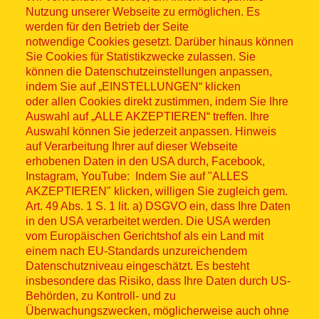
Nutzung unserer Webseite zu ermöglichen. Es
werden für den Betrieb der Seite
notwendige Cookies gesetzt. Darüber hinaus können
Sitemap
Sie Cookies für Statistikzwecke zulassen. Sie
können die Datenschutzeinstellungen anpassen,
indem Sie auf „EINSTELLUNGEN“ klicken
oder allen Cookies direkt zustimmen, indem Sie Ihre
Auswahl auf „ALLE AKZEPTIEREN“ treffen. Ihre
Auswahl können Sie jederzeit anpassen. Hinweis
© ASB 2026
auf Verarbeitung Ihrer auf dieser Webseite
Fußzeilenmenü
erhobenen Daten in den USA durch, Facebook,
Impressum
Instagram, YouTube: Indem Sie auf "ALLES
AKZEPTIEREN" klicken, willigen Sie zugleich gem.
Datenschutz
Art. 49 Abs. 1 S. 1 lit. a) DSGVO ein, dass Ihre Daten
in den USA verarbeitet werden. Die USA werden
Kontakt
vom Europäischen Gerichtshof als ein Land mit
einem nach EU-Standards unzureichendem
Datenschutzniveau eingeschätzt. Es besteht
Hinweisgebersystem
insbesondere das Risiko, dass Ihre Daten durch US-
Behörden, zu Kontroll- und zu
Lieferkette
Überwachungszwecken, möglicherweise auch ohne