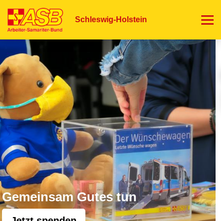
Direkt
zum
Schleswig-Holstein
Inhalt
Gemeinsam Gutes tun
Jetzt spenden