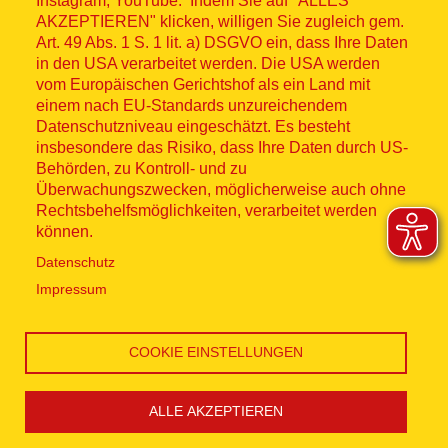
Instagram, YouTube: Indem Sie auf "ALLES
AKZEPTIEREN" klicken, willigen Sie zugleich gem.
Datenschutz
Art. 49 Abs. 1 S. 1 lit. a) DSGVO ein, dass Ihre Daten
in den USA verarbeitet werden. Die USA werden
Kontakt
vom Europäischen Gerichtshof als ein Land mit
einem nach EU-Standards unzureichendem
Datenschutzniveau eingeschätzt. Es besteht
Hinweisgebersystem
insbesondere das Risiko, dass Ihre Daten durch US-
Behörden, zu Kontroll- und zu
Lieferkette
Überwachungszwecken, möglicherweise auch ohne
Rechtsbehelfsmöglichkeiten, verarbeitet werden
Widerruf
können.
Datenschutz
Social Media
Impressum
COOKIE EINSTELLUNGEN
ALLE AKZEPTIEREN
Cookie Einstellungen