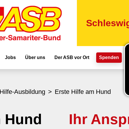
Direkt
zum
Inhalt
Schleswig
ion
Jobs
Über uns
Der ASB vor Ort
Spenden
Hilfe-Ausbildung
Erste Hilfe am Hund
m Hund
Ihr Ansp