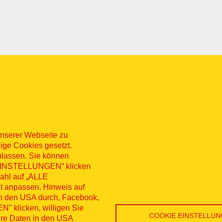
nserer Webseite zu
ige Cookies gesetzt.
ulassen. Sie können
 „EINSTELLUNGEN“ klicken
sum
Datenschutz
Kontakt
Hinweisg
wahl auf „ALLE
t anpassen. Hinweis auf
nü
erruf
in den USA durch, Facebook,
 klicken, willigen Sie
COOKIE EINSTELLU
Ihre Daten in den USA