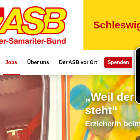
Direkt
zum
Inhalt
Schleswig
ion
Jobs
Über uns
Der ASB vor Ort
Spenden
„Weil der
steht“
Erzieherin bei