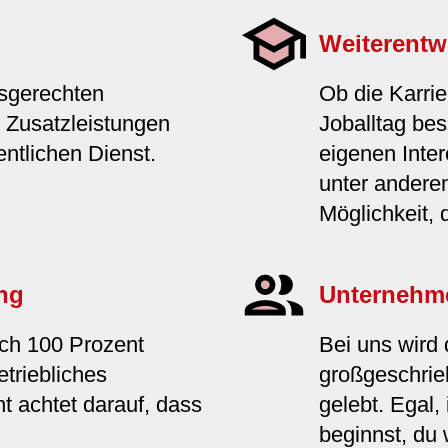
Weiterentw
sgerechten
Ob die Karrie
 Zusatzleistungen
Joballtag bes
entlichen Dienst.
eigenen Inte
unter andere
Möglichkeit, 
ng
Unternehm
uch 100 Prozent
Bei uns wird
triebliches
großgeschrieb
achtet darauf, dass
gelebt. Egal,
beginnst, du w