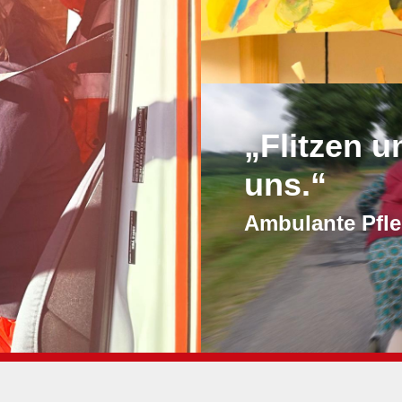
„Flitzen u
uns.“
Ambulante Pfl