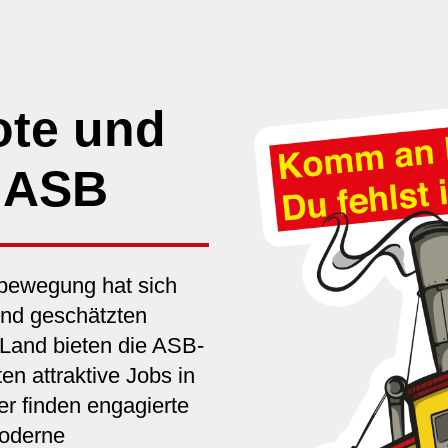
ote und
m ASB
rbewegung hat sich
und geschätzten
 Land bieten die ASB-
en attraktive Jobs in
r finden engagierte
moderne